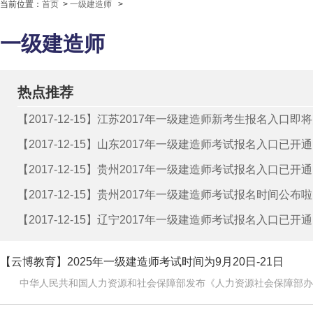
当前位置：
首页
>
一级建造师
>
一级建造师
热点推荐
【2017-12-15】
江苏2017年一级建造师新考生报名入口即
【2017-12-15】
山东2017年一级建造师考试报名入口已开通
【2017-12-15】
贵州2017年一级建造师考试报名入口已开通
【2017-12-15】
贵州2017年一级建造师考试报名时间公布啦
【2017-12-15】
辽宁2017年一级建造师考试报名入口已开通
【云博教育】
2025年一级建造师考试时间为9月20日-21日
中华人民共和国人力资源和社会保障部发布《人力资源社会保障部办公