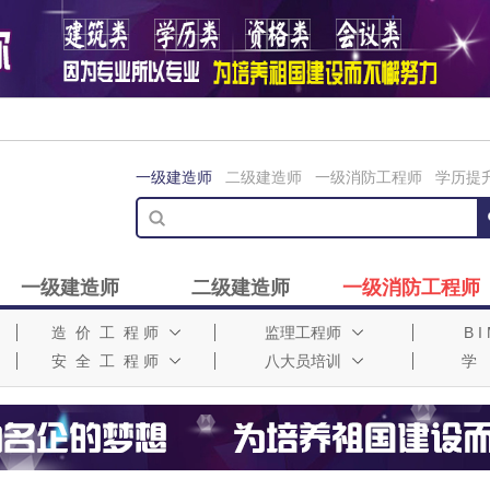
一级建造师
二级建造师
一级消防工程师
学历提
一级建造师
二级建造师
一级消防工程师
造 价 工 程 师
监理工程师
B 
安 全 工 程 师
八大员培训
学